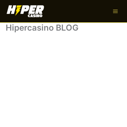
İçeriğe
atla
Hipercasino BLOG